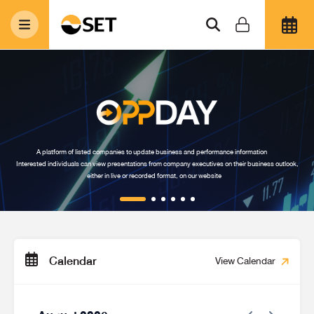
A platform of listed companies to update business and performance information
Interested individuals can view presentations from company executives on their business outlook,
either in live or recorded format, on our website
Calendar
View Calendar