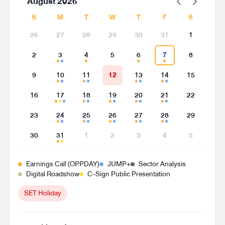
August 2026
S
M
T
W
T
F
S
26
27
28
29
30
31
1
2
3
4
5
6
7
8
9
10
11
12
13
14
15
16
17
18
19
20
21
22
23
24
25
26
27
28
29
30
31
1
2
3
4
5
Earnings Call (OPPDAY)
JUMP+
Sector Analysis
Digital Roadshow
C-Sign Public Presentation
SET Holiday