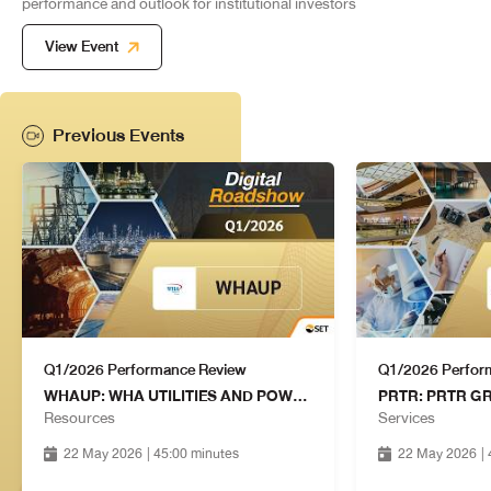
performance and outlook for institutional investors
View Event
Previous Events
Q1/2026 Performance Review
Q1/2026 Perfor
WHAUP: WHA UTILITIES AND POWER PUBLIC COMPANY LIMITED
Resources
Services
22 May 2026
| 45:00 minutes
22 May 2026
|